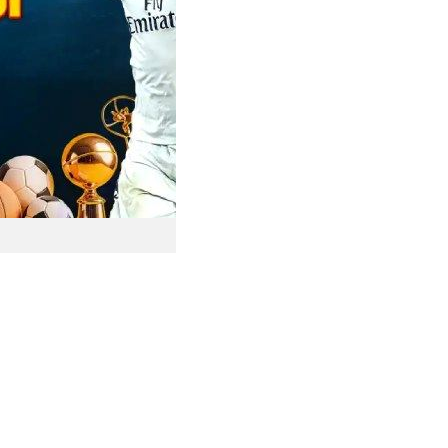
ỉ từ 1–3 phút.