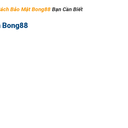
Sách Bảo Mật Bong88
Bạn Cần Biết
n Bong88
 chỉ cần thực hiện theo các bước sau:
ẩu, số điện thoại, email.