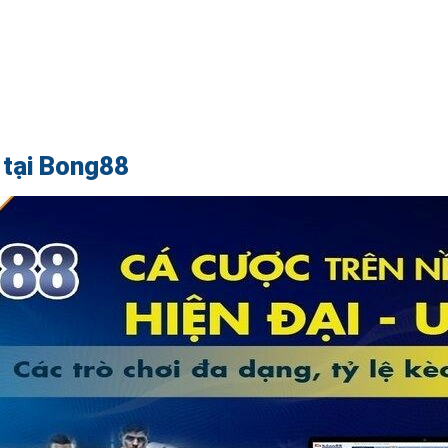
hoại hoặc tablet với tốc độ mượt mà nhờ hạ tầng máy chủ đặt tạ
g công nghệ SSL 128 bit, đảm bảo thông tin cá nhân và giao dịc
g tại Bong88