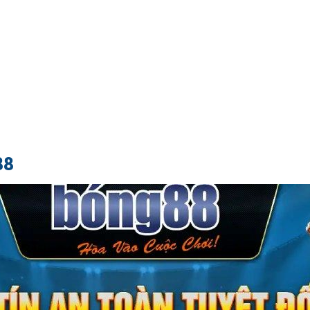
.
o quyền lợi khi rút tiền.
88