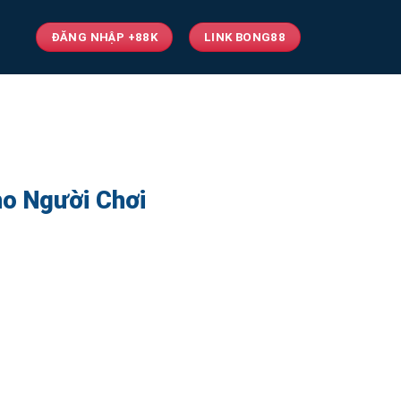
ĐĂNG NHẬP +88K
LINK BONG88
ho Người Chơi
 là một từ khóa hot trên các công cụ tìm kiếm,
đánh giá cao bởi tính minh bạch, công nghệ tiên
y trình đăng ký và các chương trình khuyến mãi.