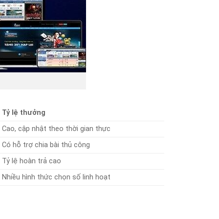
Tỷ lệ thưởng
Cao, cập nhật theo thời gian thực
Có hỗ trợ chia bài thủ công
Tỷ lệ hoàn trả cao
Nhiều hình thức chọn số linh hoạt
ền thống, mang lại cảm giác hưng phấn như đang