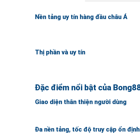
Nền tảng uy tín hàng đầu châu Á
Bong88
là một tên tuổi quen thuộc với cộng đồ
Rica, Bong88 tuân thủ đầy đủ các quy định quốc
Thị phần và uy tín
Với hệ thống đại lý phủ rộng, Bong88 từng bước k
truy cập mỗi ngày từ khắp nơi trên thế giới.
Đặc điểm nổi bật của Bong8
Giao diện thân thiện người dùng
Thiết kế đơn giản, tinh gọn, dễ điều hướng là đ
Đa nền tảng, tốc độ truy cập ổn định